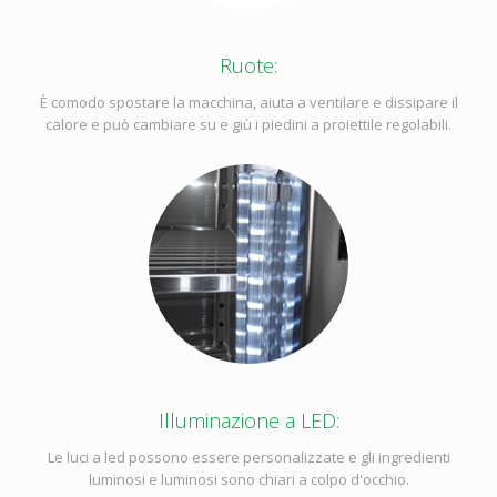
Ruote:
È comodo spostare la macchina, aiuta a ventilare e dissipare il
calore e può cambiare su e giù i piedini a proiettile regolabili.
Illuminazione a LED:
Le luci a led possono essere personalizzate e gli ingredienti
luminosi e luminosi sono chiari a colpo d'occhio.